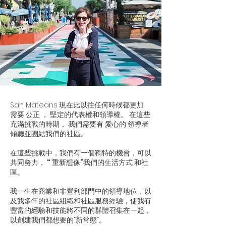
San Mateans
現在比以往任何時候都更加
需要
公正
，
堅定的代表權和領導權。
在這些
充滿挑戰的時期，
我們需要有
愛心的
領導者
傾聽並團結我們的社區。
在這些挑戰中，我們有一個獨特的機會，可以
共同努力，
“
重新想像”我們的生活方式
和社
區。
我一生在商業和非營利部門中的領導地位，以
及我多年的社區組織和社區服務經驗，使我有
豐富的經驗和技能將不同的群體召集在一起，
以創建我們都想要的“新常態”。